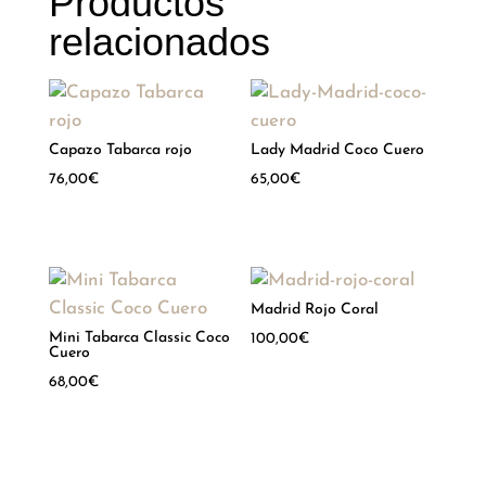
Productos
relacionados
Capazo Tabarca rojo
Lady Madrid Coco Cuero
76,00
€
65,00
€
Hay existencias
Hay existencias
Madrid Rojo Coral
Mini Tabarca Classic Coco
100,00
€
Cuero
Hay existencias
68,00
€
Hay existencias