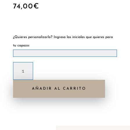
74,00
€
Hay existencias
¿Quieres personalizarlo? Ingresa las iniciales que quieres para
tu capazo:
Capazo
Tabarca
Classic
AÑADIR AL CARRITO
marrón
cantidad