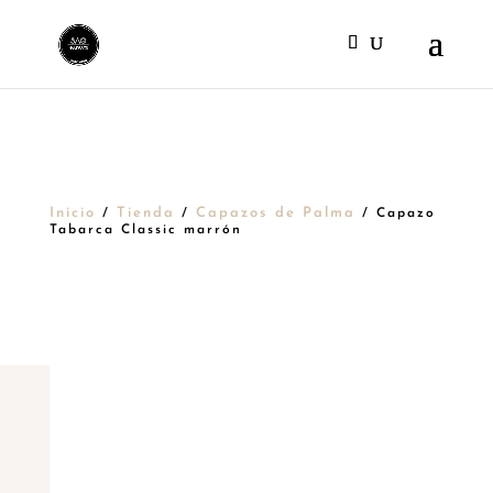
Inicio
Tienda
Capazos de Palma
/
/
/ Capazo
Tabarca Classic marrón