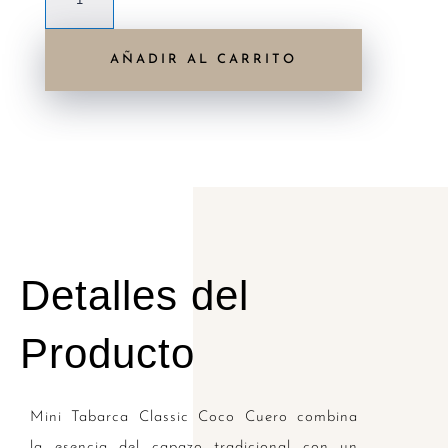
Tabarca
Classic
AÑADIR AL CARRITO
Coco
Cuero
cantidad
Detalles del
Producto
Mini Tabarca Classic Coco Cuero combina
la esencia del capazo tradicional con un