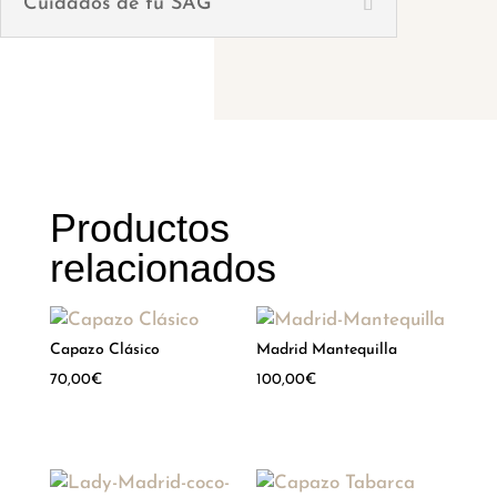
Cuidados de tu SAG
Productos
relacionados
Capazo Clásico
Madrid Mantequilla
70,00
€
100,00
€
Hay existencias
Hay existencias