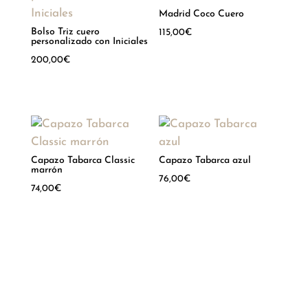
Madrid Coco Cuero
Bolso Triz cuero
115,00
€
personalizado con Iniciales
Hay existencias
200,00
€
Hay existencias
Capazo Tabarca Classic
Capazo Tabarca azul
marrón
76,00
€
74,00
€
Hay existencias
Hay existencias