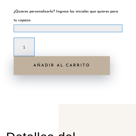
Hay existencias
¿Quieres personalizarlo? Ingresa las iniciales que quieres para
tu capazo:
Capazo
Tabarca
rojo
AÑADIR AL CARRITO
cantidad