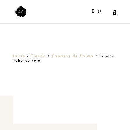
Inicio
Tienda
Capazos de Palma
/
/
/ Capazo
Tabarca rojo