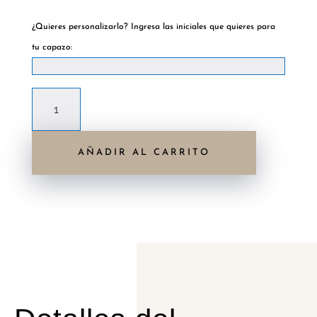
Hay existencias
¿Quieres personalizarlo? Ingresa las iniciales que quieres para
tu capazo:
Capazo
Tabarca
azul
AÑADIR AL CARRITO
cantidad