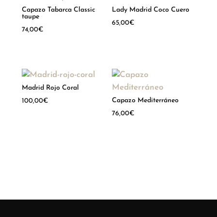
Capazo Tabarca Classic
Lady Madrid Coco Cuero
taupe
65,00
€
74,00
€
Hay existencias
Hay existencias
Madrid Rojo Coral
Capazo Mediterráneo
100,00
€
76,00
€
Hay existencias
Hay existencias