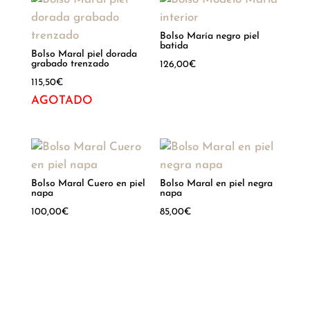
Bolso María negro piel
batida
Bolso Maral piel dorada
grabado trenzado
126,00
€
115,50
€
Hay existencias
AGOTADO
Bolso Maral Cuero en piel
Bolso Maral en piel negra
napa
napa
100,00
€
85,00
€
Hay existencias
Hay existencias