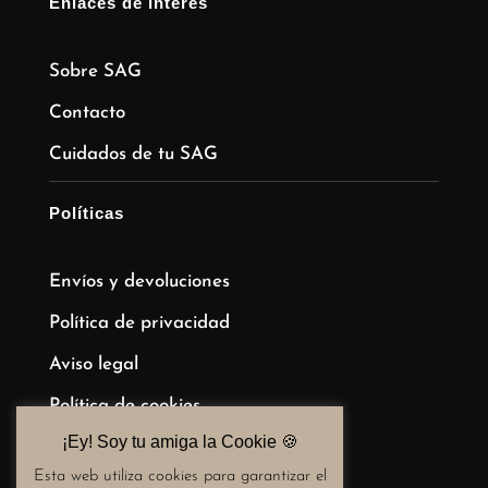
Enlaces de interés
Sobre SAG
Contacto
Cuidados de tu SAG
Políticas
Envíos y devoluciones
Política de privacidad
Aviso legal
Política de cookies
¡Ey! Soy tu amiga la Cookie 🍪​
Términos y condiciones de compra
Esta web utiliza cookies para garantizar el