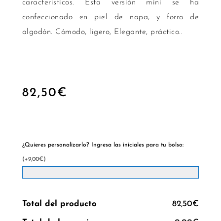
característicos. Esta versión mini se ha
confeccionado en piel de napa, y forro de
algodón. Cómodo, ligero, Elegante, práctico..
82,50
€
Hay existencias
¿Quieres personalizarlo? Ingresa las iniciales para tu bolso:
(+9,00€)
Total del producto
82,50€