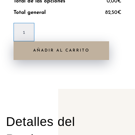
Total de las opciones
0,00€
Total general
82,50€
Bolso
Mara
Taupe
AÑADIR AL CARRITO
en
piel
napa
cantidad
Detalles del