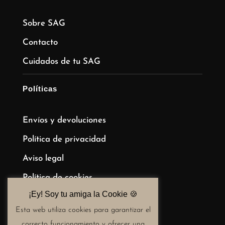
Sobre SAG
Contacto
Cuidados de tu SAG
Políticas
Envíos y devoluciones
Política de privacidad
Aviso legal
Política de cookies
¡Ey! Soy tu amiga la Cookie 🍪​
Términos y condiciones de compra
Esta web utiliza cookies para garantizar el
correcto funcionamiento y ofrecer una