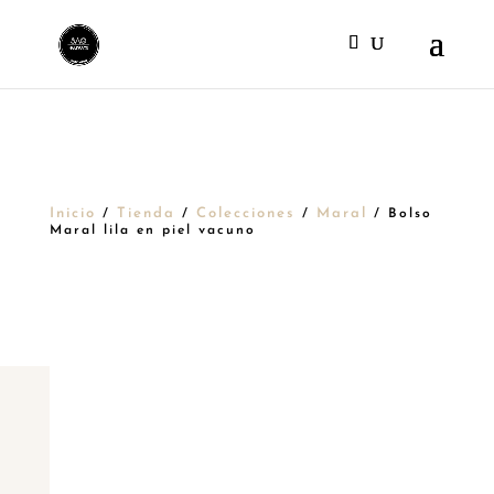
Inicio
Tienda
Colecciones
Maral
/
/
/
/ Bolso
Maral lila en piel vacuno