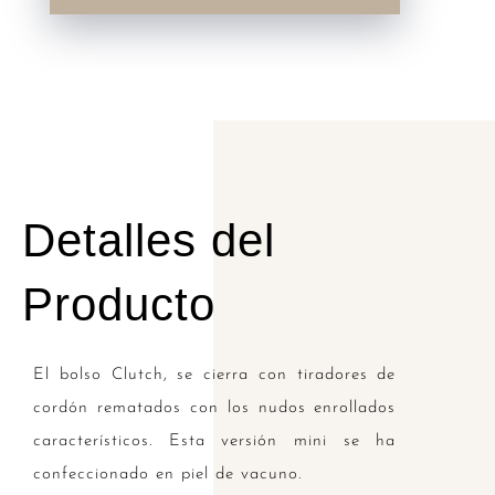
piel
vacuno
cantidad
Detalles del
Producto
El bolso Clutch, se cierra con tiradores de
cordón rematados con los nudos enrollados
característicos. Esta versión mini se ha
confeccionado en piel de vacuno.