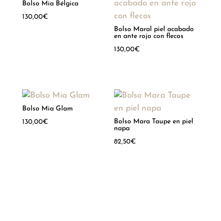
Bolso Mia Bélgica
130,00
€
Bolso Maral piel acabado
Hay existencias
en ante rojo con flecos
130,00
€
Hay existencias
Bolso Mia Glam
Bolso Mara Taupe en piel
130,00
€
napa
Hay existencias
82,50
€
Hay existencias