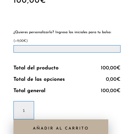
100,00
€
Hay existencias
¿Quieres personalizarlo? Ingresa las iniciales para tu bolso:
(+9,00€)
Total del producto
100,00€
Total de las opciones
0,00€
Total general
100,00€
Bolso
Maral
lila
AÑADIR AL CARRITO
en