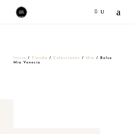
Inicio
Tienda
Colecciones
Mia
/
/
/
/ Bolso
Mia Venecia