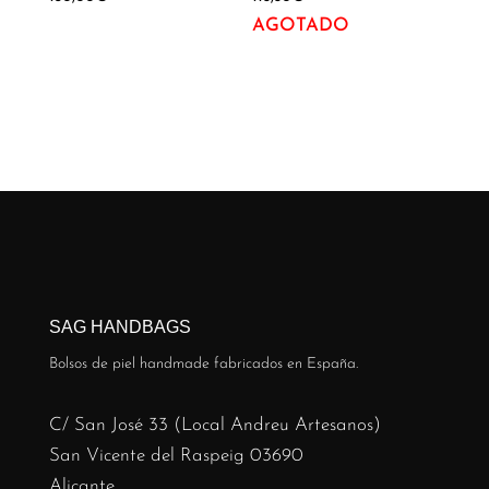
AGOTADO
Hay existencias
SAG HANDBAGS
Bolsos de piel handmade fabricados en España.
C/ San José 33 (Local Andreu Artesanos)
San Vicente del Raspeig 03690
Alicante.