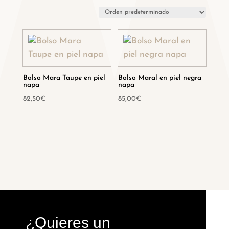
Bolso Mara Taupe en piel
Bolso Maral en piel negra
napa
napa
82,50
€
85,00
€
Hay existencias
Hay existencias
¿Quieres un