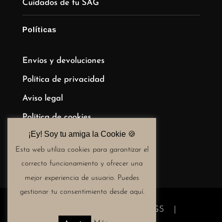
Cuidados de tu SAG
Políticas
Envíos y devoluciones
Política de privacidad
Aviso legal
Política de cookies
¡Ey! Soy tu amiga la Cookie 🍪​
Términos y condiciones de compra
Esta web utiliza cookies para garantizar el
correcto funcionamiento y ofrecer una
mejor experiencia de usuario. Puedes
gestionar tu consentimiento desde aquí.
Copyright © 2024 SAG · HANDBAGS |