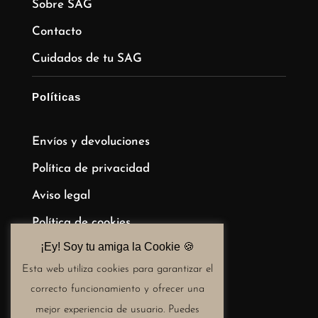
Sobre SAG
Contacto
Cuidados de tu SAG
Políticas
Envíos y devoluciones
Política de privacidad
Aviso legal
Política de cookies
¡Ey! Soy tu amiga la Cookie 🍪​
Términos y condiciones de compra
Esta web utiliza cookies para garantizar el
correcto funcionamiento y ofrecer una
mejor experiencia de usuario. Puedes