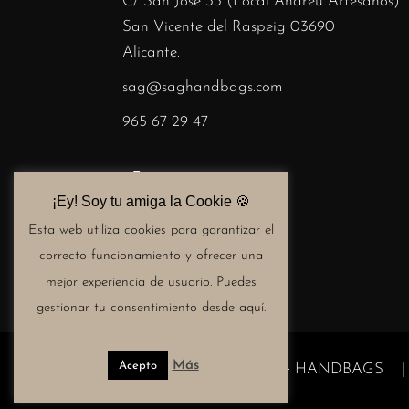
C/ San José 33 (Local Andreu Artesanos)
San Vicente del Raspeig 03690
Alicante.
sag@saghandbags.com
965 67 29 47
¡Ey! Soy tu amiga la Cookie 🍪​
Esta web utiliza cookies para garantizar el
correcto funcionamiento y ofrecer una
mejor experiencia de usuario. Puedes
gestionar tu consentimiento desde aquí.
Más
Acepto
Copyright © 2024 SAG · HANDBAGS |