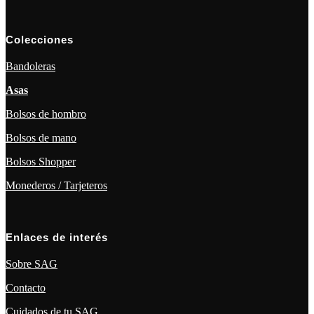
Colecciones
Bandoleras
Asas
Bolsos de hombro
Bolsos de mano
Bolsos Shopper
Monederos / Tarjeteros
Enlaces de interés
Sobre SAG
Contacto
Cuidados de tu SAG