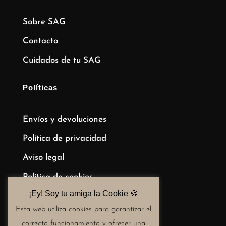
Sobre SAG
Contacto
Cuidados de tu SAG
Políticas
Envíos y devoluciones
Política de privacidad
Aviso legal
Política de cookies
¡Ey! Soy tu amiga la Cookie 🍪​
Términos y condiciones de compra
Esta web utiliza cookies para garantizar el
correcto funcionamiento y ofrecer una