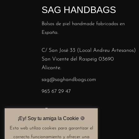
SAG HANDBAGS
Bolsos de piel handmade fabricados en
España.
C/ San José 33 (Local Andreu Artesanos)
San Vicente del Raspeig 03690
Alicante.
sag@saghandbags.com
965 67 29 47
¡Ey! Soy tu amiga la Cookie 🍪​
Esta web utiliza cookies para garantizar el
correcto funcionamiento y ofrecer una