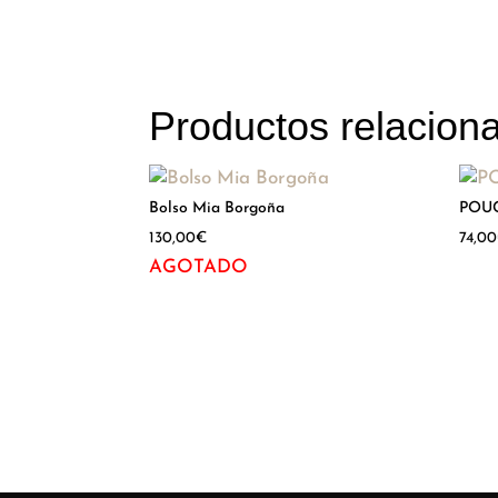
Productos relacion
Bolso Mia Borgoña
POU
130,00
€
74,00
AGOTADO
Hay existencias