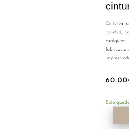
cintu
Cinturón a
calidad, c
cualquier
fabricació
imprescindi
60,00
Solo queda
cinturon-
Carlota-