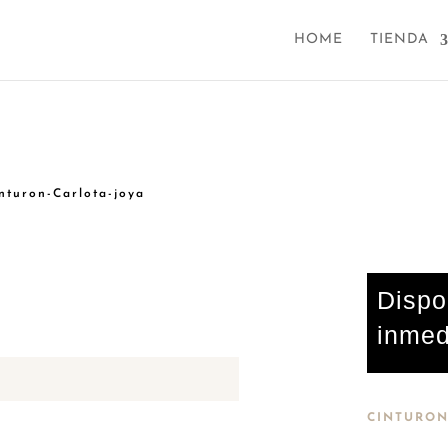
HOME
TIENDA
nturon-Carlota-joya
Dispo
inmed
CINTURON