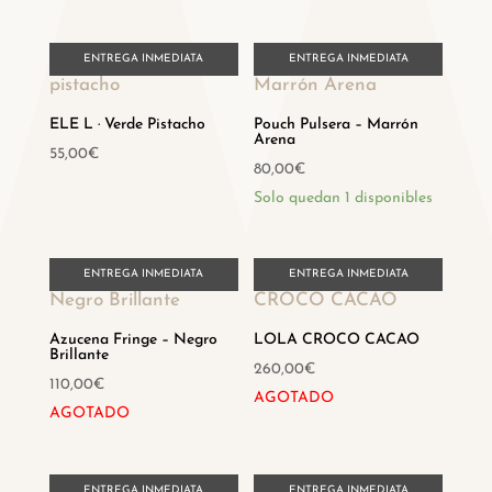
ENTREGA INMEDIATA
ENTREGA INMEDIATA
ELE L · Verde Pistacho
Pouch Pulsera – Marrón
Arena
55,00
€
80,00
€
Hay existencias
Solo quedan 1 disponibles
ENTREGA INMEDIATA
ENTREGA INMEDIATA
Azucena Fringe – Negro
LOLA CROCO CACAO
Brillante
260,00
€
110,00
€
AGOTADO
AGOTADO
ENTREGA INMEDIATA
ENTREGA INMEDIATA