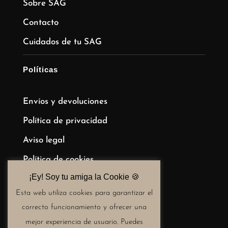
Sobre SAG
Contacto
Cuidados de tu SAG
Políticas
Envíos y devoluciones
Política de privacidad
Aviso legal
Política de cookies
¡Ey! Soy tu amiga la Cookie 🍪​
Términos y condiciones de compra
Esta web utiliza cookies para garantizar el
correcto funcionamiento y ofrecer una
mejor experiencia de usuario. Puedes