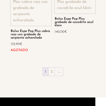
Bolso Espe Pop Plus
grabado de cocodrilo azul
klein
Bolso Espe Pop Plus cabra
140,00
€
rojo con grabado de
serpiente acharolada
Hay existencias
135,90
€
AGOTADO
1
2
→