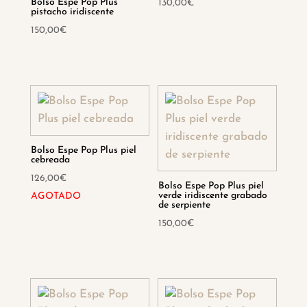
Bolso Espe Pop Plus
130,00
€
pistacho iridiscente
Hay existencias
150,00
€
Hay existencias
Bolso Espe Pop Plus piel
cebreada
126,00
€
Bolso Espe Pop Plus piel
verde iridiscente grabado
AGOTADO
de serpiente
150,00
€
Hay existencias